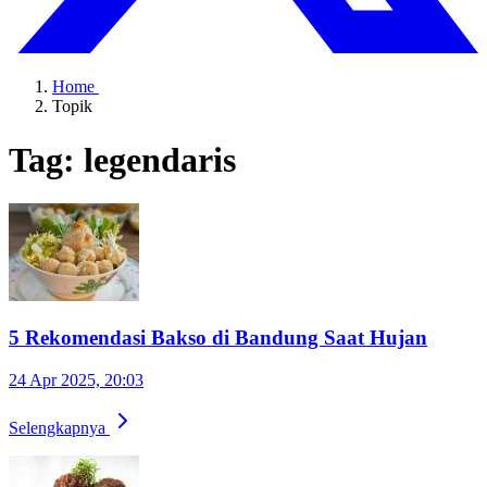
Home
Topik
Tag: legendaris
5 Rekomendasi Bakso di Bandung Saat Hujan
24 Apr 2025, 20:03
Selengkapnya