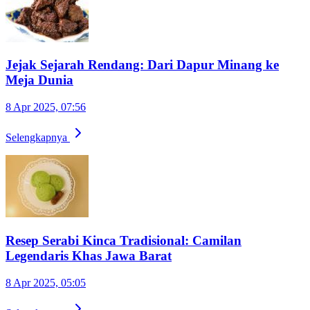
Jejak Sejarah Rendang: Dari Dapur Minang ke
Meja Dunia
8 Apr 2025, 07:56
Selengkapnya
Resep Serabi Kinca Tradisional: Camilan
Legendaris Khas Jawa Barat
8 Apr 2025, 05:05