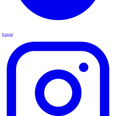
Eatvid