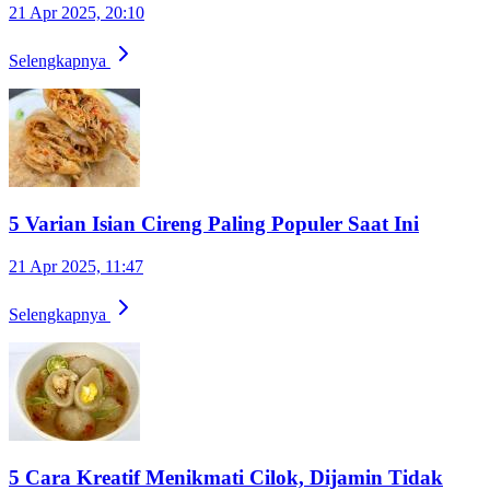
21 Apr 2025, 20:10
Selengkapnya
5 Varian Isian Cireng Paling Populer Saat Ini
21 Apr 2025, 11:47
Selengkapnya
5 Cara Kreatif Menikmati Cilok, Dijamin Tidak