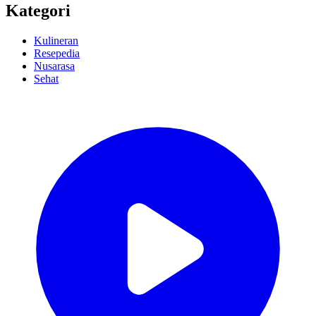
Kategori
Kulineran
Resepedia
Nusarasa
Sehat