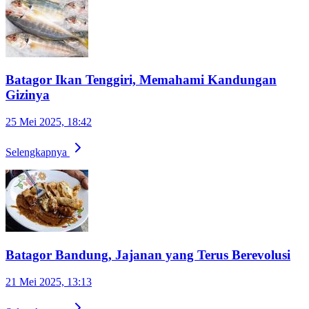
Batagor Ikan Tenggiri, Memahami Kandungan
Gizinya
25 Mei 2025, 18:42
Selengkapnya
Batagor Bandung, Jajanan yang Terus Berevolusi
21 Mei 2025, 13:13