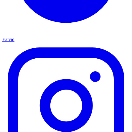
Eatvid