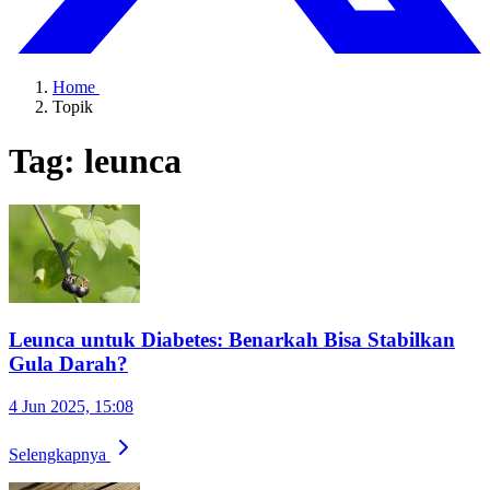
Home
Topik
Tag: leunca
Leunca untuk Diabetes: Benarkah Bisa Stabilkan
Gula Darah?
4 Jun 2025, 15:08
Selengkapnya