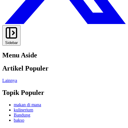
Sidebar
Menu Aside
Artikel Populer
Lainnya
Topik Populer
makan di mana
kulinerium
Bandung
bakso