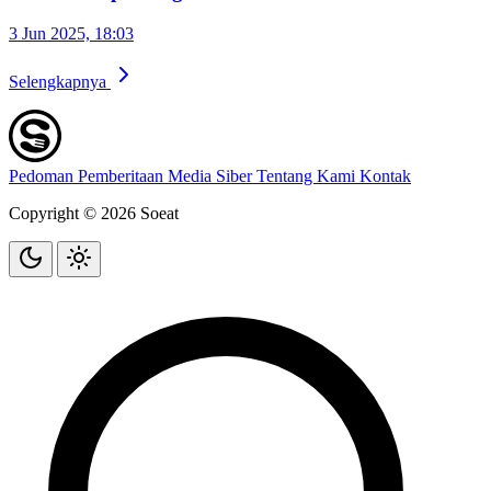
3 Jun 2025, 18:03
Selengkapnya
Pedoman Pemberitaan Media Siber
Tentang Kami
Kontak
Copyright © 2026 Soeat