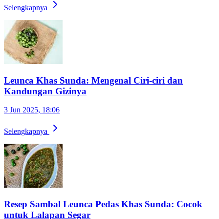
Selengkapnya
Leunca Khas Sunda: Mengenal Ciri-ciri dan
Kandungan Gizinya
3 Jun 2025, 18:06
Selengkapnya
Resep Sambal Leunca Pedas Khas Sunda: Cocok
untuk Lalapan Segar