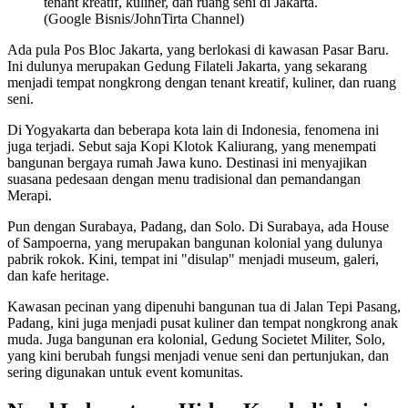
tenant kreatif, kuliner, dan ruang seni di Jakarta.
(Google Bisnis/JohnTirta Channel)
Ada pula Pos Bloc Jakarta, yang berlokasi di kawasan Pasar Baru.
Ini dulunya merupakan Gedung Filateli Jakarta, yang sekarang
menjadi tempat nongkrong dengan tenant kreatif, kuliner, dan ruang
seni.
Di Yogyakarta dan beberapa kota lain di Indonesia, fenomena ini
juga terjadi. Sebut saja Kopi Klotok Kaliurang, yang menempati
bangunan bergaya rumah Jawa kuno. Destinasi ini menyajikan
suasana pedesaan dengan menu tradisional dan pemandangan
Merapi.
Pun dengan Surabaya, Padang, dan Solo. Di Surabaya, ada House
of Sampoerna, yang merupakan bangunan kolonial yang dulunya
pabrik rokok. Kini, tempat ini "disulap" menjadi museum, galeri,
dan kafe heritage.
Kawasan pecinan yang dipenuhi bangunan tua di Jalan Tepi Pasang,
Padang, kini juga menjadi pusat kuliner dan tempat nongkrong anak
muda. Juga bangunan era kolonial, Gedung Societet Militer, Solo,
yang kini berubah fungsi menjadi venue seni dan pertunjukan, dan
sering digunakan untuk event komunitas.