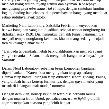
menjadi ruang
hangout
yang artistik dan nyaman. Konsepnya
mengusung gaya
retro-industrial vintage
, dengan sentuhan furnitur
logam, dinding bata ekspos, dan pencahayaan hangat yang membuat
setiap sudutnya layak difoto.
Marketing Nerd Laboratory, Salsabila Febrianti, menyebutkan
bahwa bangunan yang kini dijadikan sebagai tempat nongkrong itu
didirikan sejak 1920. Dia mengakui, tren alih fungsi bangunan tua
menjadi tempat nongkrong kekinian, kita memang sedang menjadi
tren di kalangan anak muda.
"Daripada terbengkalai, lebih baik dialihfungsikan menjadi ruang
yang bermanfaat. Selama tidak mengubah bangunan aslinya," ujar
Salsabila.
Dalam Nerd Laboratory, sebagian besar komponen bangunan
dipertahankan. "Karena kita menginginkan tetap apa adanya.
Catnya tetap natural, ruangan tetap dibiarkan seperti gudang. Paling
yang diubah hanya konsep furniturnya, dengan gaya interior yang
masuk di kalangan anak muda," tuturnya.
Dengan demikian, konsep kekinian tetap bisa berpadu mulus
dengan nuansa jadul. Untuk pencahayaan,
warm lighting
dipilih
agar menciptakan suasana yang lebih hangat.