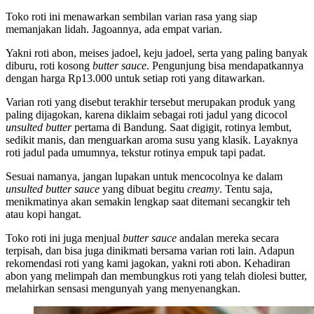
Toko roti ini menawarkan sembilan varian rasa yang siap
memanjakan lidah. Jagoannya, ada empat varian.
Yakni roti abon, meises jadoel, keju jadoel, serta yang paling banyak
diburu, roti kosong
butter sauce
. Pengunjung bisa mendapatkannya
dengan harga Rp13.000 untuk setiap roti yang ditawarkan.
Varian roti yang disebut terakhir tersebut merupakan produk yang
paling dijagokan, karena diklaim sebagai roti jadul yang dicocol
unsulted butter
pertama di Bandung. Saat digigit, rotinya lembut,
sedikit manis, dan menguarkan aroma susu yang klasik. Layaknya
roti jadul pada umumnya, tekstur rotinya empuk tapi padat.
Sesuai namanya, jangan lupakan untuk mencocolnya ke dalam
unsulted butter sauce
yang dibuat begitu
creamy
. Tentu saja,
menikmatinya akan semakin lengkap saat ditemani secangkir teh
atau kopi hangat.
Toko roti ini juga menjual
butter sauce
andalan mereka secara
terpisah, dan bisa juga dinikmati bersama varian roti lain. Adapun
rekomendasi roti yang kami jagokan, yakni roti abon. Kehadiran
abon yang melimpah dan membungkus roti yang telah diolesi butter,
melahirkan sensasi mengunyah yang menyenangkan.