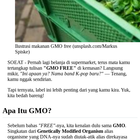
Ilustrasi makanan GMO free (unsplash.com/Markus
Spiske)
SOEAT - Pernah lagi belanja di supermarket, terus mata kamu
tertangkap tulisan
"GMO FREE"
di kemasan? Langsung
mikir,
"Ini apaan ya? Nama band K-pop baru?"
— Tenang,
kamu nggak sendirian.
Tapi ternyata, label ini lebih penting dari yang kamu kira. Yuk,
kita bedah bareng!
Apa Itu GMO?
Sebelum bahas
"FREE"
-nya, kita kenalan dulu sama
GMO
.
Singkatan dari
Genetically Modified Organism
alias
organisme yang DNA-nya sudah diutak-atik alias direkayasa