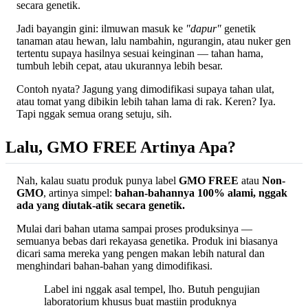
secara genetik.
Jadi bayangin gini: ilmuwan masuk ke
"dapur"
genetik
tanaman atau hewan, lalu nambahin, ngurangin, atau nuker gen
tertentu supaya hasilnya sesuai keinginan — tahan hama,
tumbuh lebih cepat, atau ukurannya lebih besar.
Contoh nyata? Jagung yang dimodifikasi supaya tahan ulat,
atau tomat yang dibikin lebih tahan lama di rak. Keren? Iya.
Tapi nggak semua orang setuju, sih.
Lalu, GMO FREE Artinya Apa?
Nah, kalau suatu produk punya label
GMO FREE
atau
Non-
GMO
, artinya simpel:
bahan-bahannya 100% alami, nggak
ada yang diutak-atik secara genetik.
Mulai dari bahan utama sampai proses produksinya —
semuanya bebas dari rekayasa genetika. Produk ini biasanya
dicari sama mereka yang pengen makan lebih natural dan
menghindari bahan-bahan yang dimodifikasi.
Label ini nggak asal tempel, lho. Butuh pengujian
laboratorium khusus buat mastiin produknya