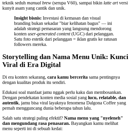
teknik seduh
manual brew
(serupa V60), sampai bikin
latte art
versi
kunyit asam yang cantik dan unik.
Insight bisnis:
Investasi di kemasan dan visual
branding bukan sekadar "biar kelihatan bagus" — ini
adalah strategi pemasaran yang langsung mendorong
konten
user-generated content
(UGC) dari pelanggan.
Satu foto estetik dari pelanggan = iklan gratis ke ratusan
followers mereka.
Storytelling dan Nama Menu Unik: Kunci
Viral di Era Digital
Di era konten sekarang,
cara kamu bercerita
sama pentingnya
dengan kualitas produk itu sendiri.
Edukasi soal manfaat jamu nggak perlu kaku dan membosankan.
Dengan pendekatan konten media sosial yang
lucu, relatable, dan
autentik
, jamu bisa viral layaknya fenomena Dalgona Coffee yang
pernah mengguncang dunia beberapa tahun lalu.
Salah satu strategi paling efektif?
Nama menu yang "nyeleneh"
dan mengundang rasa penasaran.
Bayangkan kamu melihat
menu seperti ini di sebuah kedai: