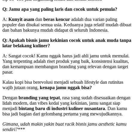
Q: Jamu apa yang paling laris dan cocok untuk pemula?
A:
Kunyit asam
dan
beras kencur
adalah dua varian paling
populer dan disukai semua usia. Keduanya juga relatif mudah dibuat
dan bahan bakunya mudah didapat di seluruh Indonesia.
Q: Apakah bisnis jamu kekinian cocok untuk anak muda tanpa
latar belakang kuliner?
A: Sangat cocok! Kamu nggak harus jadi ahli jamu untuk memulai.
Yang terpenting adalah riset produk yang baik, konsistensi kualitas,
dan kemampuan membangun branding yang relevan dengan target
pasar.
Kalau kopi bisa berevolusi menjadi sebuah lifestyle dan rutinitas
wajib jutaan orang,
kenapa jamu nggak bisa?
Dengan
branding yang tepat
, rasa yang sudah disesuaikan dengan
lidah modern, dan vibes kedai yang kekinian, jamu sangat siap
menjadi
bintang baru di industri kuliner nusantara
. Dan kamu
bisa jadi bagian dari gelombang pertama yang mewujudkannya.
Gimana, udah makin yakin buat racik bisnis jamu aesthetic kamu
sendiri?***