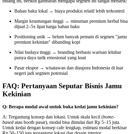
bidang ini, berikut gambaran mengapa segmen ini sangat menarik:
Bahan baku lokal → biaya produksi relatif lebih terkontrol
Margin keuntungan tinggi → minuman premium herbal bisa
dijual 2–5x lipat harga bahan baku
Positioning unik → belum banyak pemain di segmen "jamu
premium kekinian" dibanding kopi
Nilai budaya tinggi → branding berbasis warisan leluhur
punya daya tarik emosional yang kuat
Pasar ekspor → wisatawan dan diaspora Indonesia di luar
negeri jadi segmen potensial
FAQ: Pertanyaan Seputar Bisnis Jamu
Kekinian
Q: Berapa modal awal untuk buka kedai jamu kekinian?
A: Tergantung konsep dan lokasi. Untuk skala kecil (
home-
based
atau booth pasar), modal bisa dimulai dari Rp 5–15 juta.
Untuk kedai dengan konsep cafe lengkap, estimasi modal berkisar
Rp 50–150 juta tergantung lokasi dan desain interior.