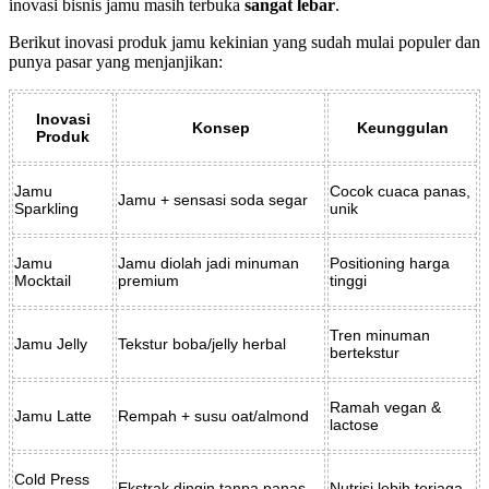
inovasi bisnis jamu masih terbuka
sangat lebar
.
Berikut inovasi produk jamu kekinian yang sudah mulai populer dan
punya pasar yang menjanjikan:
Inovasi
Konsep
Keunggulan
Produk
Jamu
Cocok cuaca panas,
Jamu + sensasi soda segar
Sparkling
unik
Jamu
Jamu diolah jadi minuman
Positioning harga
Mocktail
premium
tinggi
Tren minuman
Jamu Jelly
Tekstur boba/jelly herbal
bertekstur
Ramah vegan &
Jamu Latte
Rempah + susu oat/almond
lactose
Cold Press
Ekstrak dingin tanpa panas
Nutrisi lebih terjaga