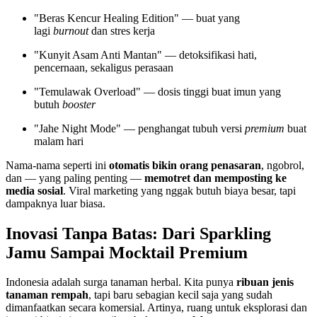
"Beras Kencur Healing Edition" — buat yang
lagi
burnout
dan stres kerja
"Kunyit Asam Anti Mantan" — detoksifikasi hati,
pencernaan, sekaligus perasaan
"Temulawak Overload" — dosis tinggi buat imun yang
butuh
booster
"Jahe Night Mode" — penghangat tubuh versi
premium
buat
malam hari
Nama-nama seperti ini
otomatis bikin orang penasaran
, ngobrol,
dan — yang paling penting —
memotret dan memposting ke
media sosial
. Viral marketing yang nggak butuh biaya besar, tapi
dampaknya luar biasa.
Inovasi Tanpa Batas: Dari Sparkling
Jamu Sampai Mocktail Premium
Indonesia adalah surga tanaman herbal. Kita punya
ribuan jenis
tanaman rempah
, tapi baru sebagian kecil saja yang sudah
dimanfaatkan secara komersial. Artinya, ruang untuk eksplorasi dan