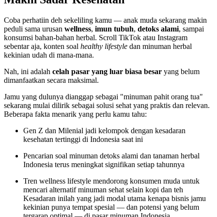
Coba perhatiin deh sekeliling kamu — anak muda sekarang makin
peduli sama urusan
wellness
,
imun tubuh
,
detoks alami
, sampai
konsumsi bahan-bahan herbal. Scroll TikTok atau Instagram
sebentar aja, konten soal
healthy lifestyle
dan minuman herbal
kekinian udah di mana-mana.
Nah, ini adalah
celah pasar yang luar biasa besar
yang belum
dimanfaatkan secara maksimal.
Jamu yang dulunya dianggap sebagai "minuman pahit orang tua"
sekarang mulai dilirik sebagai solusi sehat yang praktis dan relevan.
Beberapa fakta menarik yang perlu kamu tahu:
Gen Z dan Milenial jadi kelompok dengan kesadaran
kesehatan tertinggi di Indonesia saat ini
Pencarian soal minuman detoks alami dan tanaman herbal
Indonesia terus meningkat signifikan setiap tahunnya
Tren wellness lifestyle mendorong konsumen muda untuk
mencari alternatif minuman sehat selain kopi dan teh
Kesadaran inilah yang jadi modal utama kenapa bisnis jamu
kekinian punya tempat spesial — dan potensi yang belum
tergarap optimal — di pasar minuman Indonesia.