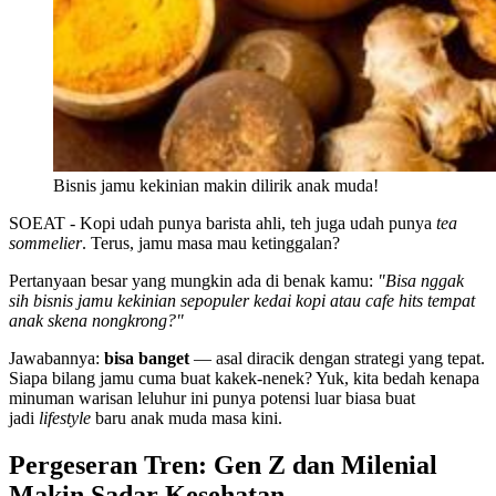
Bisnis jamu kekinian makin dilirik anak muda!
SOEAT - Kopi udah punya barista ahli, teh juga udah punya
tea
sommelier
. Terus, jamu masa mau ketinggalan?
Pertanyaan besar yang mungkin ada di benak kamu:
"Bisa nggak
sih bisnis jamu kekinian sepopuler kedai kopi atau cafe hits tempat
anak skena nongkrong?"
Jawabannya:
bisa banget
— asal diracik dengan strategi yang tepat.
Siapa bilang jamu cuma buat kakek-nenek? Yuk, kita bedah kenapa
minuman warisan leluhur ini punya potensi luar biasa buat
jadi
lifestyle
baru anak muda masa kini.
Pergeseran Tren: Gen Z dan Milenial
Makin Sadar Kesehatan