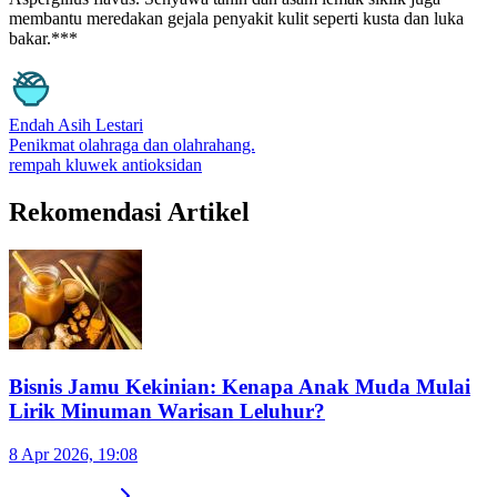
membantu meredakan gejala penyakit kulit seperti kusta dan luka
bakar.***
Endah Asih Lestari
Penikmat olahraga dan olahrahang.
rempah
kluwek
antioksidan
Rekomendasi Artikel
Bisnis Jamu Kekinian: Kenapa Anak Muda Mulai
Lirik Minuman Warisan Leluhur?
8 Apr 2026, 19:08