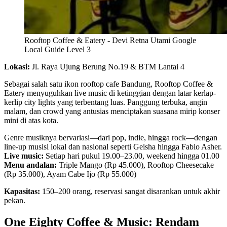
Rooftop Coffee & Eatery - Devi Retna Utami Google
Local Guide Level 3
Lokasi:
Jl. Raya Ujung Berung No.19 & BTM Lantai 4
Sebagai salah satu ikon rooftop cafe Bandung, Rooftop Coffee &
Eatery menyuguhkan live music di ketinggian dengan latar kerlap-
kerlip city lights yang terbentang luas. Panggung terbuka, angin
malam, dan crowd yang antusias menciptakan suasana mirip konser
mini di atas kota.
Genre musiknya bervariasi—dari pop, indie, hingga rock—dengan
line-up musisi lokal dan nasional seperti Geisha hingga Fabio Asher.
Live music:
Setiap hari pukul 19.00–23.00, weekend hingga 01.00
Menu andalan:
Triple Mango (Rp 45.000), Rooftop Cheesecake
(Rp 35.000), Ayam Cabe Ijo (Rp 55.000)
Kapasitas:
150–200 orang, reservasi sangat disarankan untuk akhir
pekan.
One Eighty Coffee & Music: Rendam