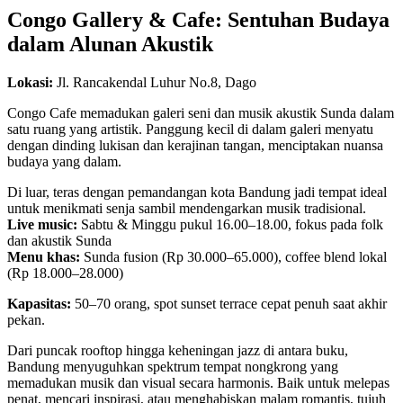
Congo Gallery & Cafe: Sentuhan Budaya
dalam Alunan Akustik
Lokasi:
Jl. Rancakendal Luhur No.8, Dago
Congo Cafe memadukan galeri seni dan musik akustik Sunda dalam
satu ruang yang artistik. Panggung kecil di dalam galeri menyatu
dengan dinding lukisan dan kerajinan tangan, menciptakan nuansa
budaya yang dalam.
Di luar, teras dengan pemandangan kota Bandung jadi tempat ideal
untuk menikmati senja sambil mendengarkan musik tradisional.
Live music:
Sabtu & Minggu pukul 16.00–18.00, fokus pada folk
dan akustik Sunda
Menu khas:
Sunda fusion (Rp 30.000–65.000), coffee blend lokal
(Rp 18.000–28.000)
Kapasitas:
50–70 orang, spot sunset terrace cepat penuh saat akhir
pekan.
Dari puncak rooftop hingga keheningan jazz di antara buku,
Bandung menyuguhkan spektrum tempat nongkrong yang
memadukan musik dan visual secara harmonis. Baik untuk melepas
penat, mencari inspirasi, atau menghabiskan malam romantis, tujuh