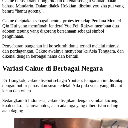
Cakue berasal dari Tiongkok dan dikenal sebagai youtiao dalam
bahasa Mandarin. Dalam dialek Hokkian, disebut you zha gui yang
berarti “hantu goreng”.
Cakue diciptakan sebagai bentuk protes terhadap Perdana Menteri
Qin Hui yang memfitnah Jenderal Yue Fei. Rakyat membuat dua
adonan tepung yang digoreng bersamaan sebagai simbol
penghinaan.
Penyebaran panganan ini ke seluruh dunia terjadi melalui migrasi
dan perdagangan. Cakue awalnya menyebar ke Asia Tenggara, dan
dikenal dengan berbagai nama dan bentuk.
Variasi Cakue di Berbagai Negara
Di Tiongkok, cakue disebut sebagai Youtiao. Panganan ini disantap
dengan bubur panas atau susu kedelai. Ada pula versi yang dibalut
ketan dan wijen.
Sedangkan di Indonesia, cakue disajikan dengan sambal kacang,
kuah cuka. Isiannya polos, atau ada juga yang diberi isian udang
atau daging.