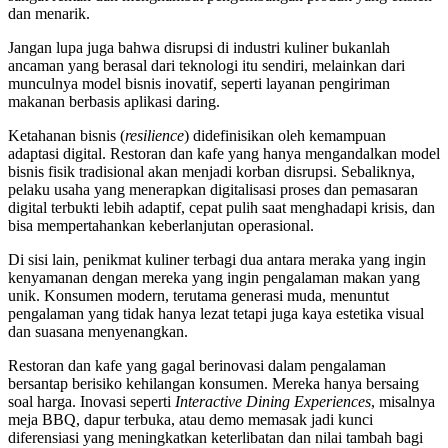
dan menarik.
Jangan lupa juga bahwa disrupsi di industri kuliner bukanlah
ancaman yang berasal dari teknologi itu sendiri, melainkan dari
munculnya model bisnis inovatif, seperti layanan pengiriman
makanan berbasis aplikasi daring.
Ketahanan bisnis (
resilience
) didefinisikan oleh kemampuan
adaptasi digital. Restoran dan kafe yang hanya mengandalkan model
bisnis fisik tradisional akan menjadi korban disrupsi. Sebaliknya,
pelaku usaha yang menerapkan digitalisasi proses dan pemasaran
digital terbukti lebih adaptif, cepat pulih saat menghadapi krisis, dan
bisa mempertahankan keberlanjutan operasional.
Di sisi lain, penikmat kuliner terbagi dua antara meraka yang ingin
kenyamanan dengan mereka yang ingin pengalaman makan yang
unik. Konsumen modern, terutama generasi muda, menuntut
pengalaman yang tidak hanya lezat tetapi juga kaya estetika visual
dan suasana menyenangkan.
Restoran dan kafe yang gagal berinovasi dalam pengalaman
bersantap berisiko kehilangan konsumen. Mereka hanya bersaing
soal harga. Inovasi seperti
Interactive Dining Experiences
, misalnya
meja BBQ, dapur terbuka, atau demo memasak jadi kunci
diferensiasi yang meningkatkan keterlibatan dan nilai tambah bagi