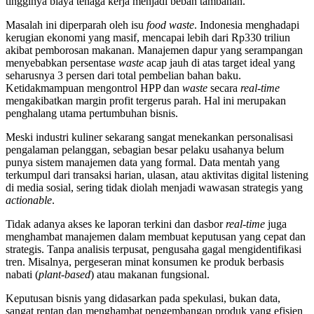
tingginya biaya tenaga kerja menjadi beban tambahan.
Masalah ini diperparah oleh isu
food waste
. Indonesia menghadapi
kerugian ekonomi yang masif, mencapai lebih dari Rp330 triliun
akibat pemborosan makanan. Manajemen dapur yang serampangan
menyebabkan persentase
waste
acap jauh di atas target ideal yang
seharusnya 3 persen dari total pembelian bahan baku.
Ketidakmampuan mengontrol HPP dan
waste
secara
real-time
mengakibatkan margin profit tergerus parah. Hal ini merupakan
penghalang utama pertumbuhan bisnis.
Meski industri kuliner sekarang sangat menekankan personalisasi
pengalaman pelanggan, sebagian besar pelaku usahanya belum
punya sistem manajemen data yang formal. Data mentah yang
terkumpul dari transaksi harian, ulasan, atau aktivitas digital listening
di media sosial, sering tidak diolah menjadi wawasan strategis yang
actionable
.
Tidak adanya akses ke laporan terkini dan dasbor
real-time
juga
menghambat manajemen dalam membuat keputusan yang cepat dan
strategis. Tanpa analisis terpusat, pengusaha gagal mengidentifikasi
tren. Misalnya, pergeseran minat konsumen ke produk berbasis
nabati (
plant-based
) atau makanan fungsional.
Keputusan bisnis yang didasarkan pada spekulasi, bukan data,
sangat rentan dan menghambat pengembangan produk yang efisien