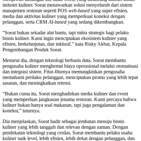
industri kuliner. Soeat menawarkan solusi menyeluruh dari sistem
manajemen restoran seperti POS
web-based
yang super efisien,
media dan aktivitas kuliner yang memperkuat koneksi dengan
pelanggan, serta CRM
AI-based
yang sedang dikembangkan.
“Soeat bukan sekadar alat bantu, tapi mitra strategis bagi pelaku
bisnis kuliner. Kami ingin menciptakan ekosistem kuliner yang
efisien, berkelanjutan, dan inklusif.” kata Risky Akbar, Kepala
Pengembangan Produk Soeat.
Menurut dia, dengan teknologi berbasis data, Soeat membantu
pengusaha kuliner menghemat biaya operasional melalui otomatisasi
dan integrasi sistem. Fitur-fiturnya memungkinkan pengusaha
memahami perilaku pelanggan, menciptakan promo yang lebih tepat
sasaran, dan meningkatkan retensi.
“Bukan cuma itu, Soeat menghadirkan media kuliner dan event
yang memperluas jangkauan jenama restoran. Kami percaya bahwa
kuliner bukan hanya soal makanan, tapi juga pengalaman dan
koneksi,” tuturnya.
Dia menjelaskan, Soeat hadir sebagai jembatan menuju bisnis
kuliner yang lebih tangguh dan relevan dengan zaman. Dengan
pendekatan teknologi yang cerdas, Soeat membantu pelaku usaha
kuliner naik level, lebih efisien, lebih dekat dengan pelanggan, dan