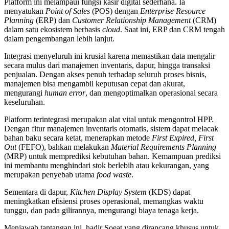
Platform ini melampaui fungsi kasir digital sederhana. Ia
menyatukan
Point of Sales
(POS) dengan
Enterprise Resource
Planning
(ERP) dan
Customer Relationship Management
(CRM)
dalam satu ekosistem berbasis
cloud
. Saat ini, ERP dan CRM tengah
dalam pengembangan lebih lanjut.
Integrasi menyeluruh ini krusial karena memastikan data mengalir
secara mulus dari manajemen inventaris, dapur, hingga transaksi
penjualan. Dengan akses penuh terhadap seluruh proses bisnis,
manajemen bisa mengambil keputusan cepat dan akurat,
mengurangi
human error
, dan mengoptimalkan operasional secara
keseluruhan.
Platform terintegrasi merupakan alat vital untuk mengontrol HPP.
Dengan fitur manajemen inventaris otomatis, sistem dapat melacak
bahan baku secara ketat, menerapkan metode
First Expired, First
Out
(FEFO), bahkan melakukan
Material Requirements Planning
(MRP) untuk memprediksi kebutuhan bahan. Kemampuan prediksi
ini membantu menghindari stok berlebih atau kekurangan, yang
merupakan penyebab utama
food waste
.
Sementara di dapur,
Kitchen Display System
(KDS) dapat
meningkatkan efisiensi proses operasional, memangkas waktu
tunggu, dan pada gilirannya, mengurangi biaya tenaga kerja.
Menjawab tantangan ini, hadir Soeat yang dirancang khusus untuk