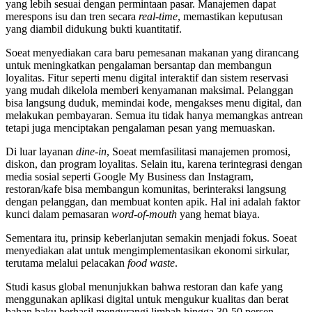
yang lebih sesuai dengan permintaan pasar. Manajemen dapat
merespons isu dan tren secara
real-time
, memastikan keputusan
yang diambil didukung bukti kuantitatif.
Soeat menyediakan cara baru pemesanan makanan yang dirancang
untuk meningkatkan pengalaman bersantap dan membangun
loyalitas. Fitur seperti menu digital interaktif dan sistem reservasi
yang mudah dikelola memberi kenyamanan maksimal. Pelanggan
bisa langsung duduk, memindai kode, mengakses menu digital, dan
melakukan pembayaran. Semua itu tidak hanya memangkas antrean
tetapi juga menciptakan pengalaman pesan yang memuaskan.
Di luar layanan
dine-in
, Soeat memfasilitasi manajemen promosi,
diskon, dan program loyalitas. Selain itu, karena terintegrasi dengan
media sosial seperti Google My Business dan Instagram,
restoran/kafe bisa membangun komunitas, berinteraksi langsung
dengan pelanggan, dan membuat konten apik. Hal ini adalah faktor
kunci dalam pemasaran
word-of-mouth
yang hemat biaya.
Sementara itu, prinsip keberlanjutan semakin menjadi fokus. Soeat
menyediakan alat untuk mengimplementasikan ekonomi sirkular,
terutama melalui pelacakan
food waste
.
Studi kasus global menunjukkan bahwa restoran dan kafe yang
menggunakan aplikasi digital untuk mengukur kualitas dan berat
bahan baku berhasil mengurangi limbah hingga 30-50 persen.