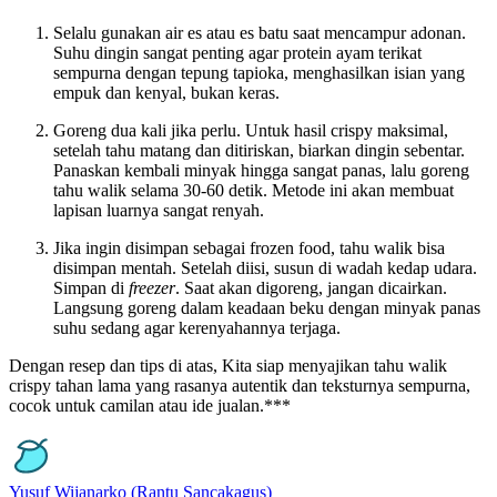
Selalu gunakan air es atau es batu saat mencampur adonan.
Suhu dingin sangat penting agar protein ayam terikat
sempurna dengan tepung tapioka, menghasilkan isian yang
empuk dan kenyal, bukan keras.
Goreng dua kali jika perlu. Untuk hasil crispy maksimal,
setelah tahu matang dan ditiriskan, biarkan dingin sebentar.
Panaskan kembali minyak hingga sangat panas, lalu goreng
tahu walik selama 30-60 detik. Metode ini akan membuat
lapisan luarnya sangat renyah.
Jika ingin disimpan sebagai frozen food, tahu walik bisa
disimpan mentah. Setelah diisi, susun di wadah kedap udara.
Simpan di
freezer
. Saat akan digoreng, jangan dicairkan.
Langsung goreng dalam keadaan beku dengan minyak panas
suhu sedang agar kerenyahannya
terjaga.
Dengan resep dan tips di atas, Kita siap menyajikan tahu walik
crispy tahan lama yang rasanya autentik dan teksturnya sempurna,
cocok untuk camilan atau ide jualan.***
Yusuf Wijanarko
(Rantu Sancakagus)