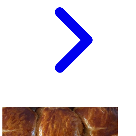
Apa Saja Komponen Wajib dalam Burger yang
Sempurna?
30 Agt 2025, 11:00
Resepedia
Resep Burger Homemade yang Juicy dan Lezat ala