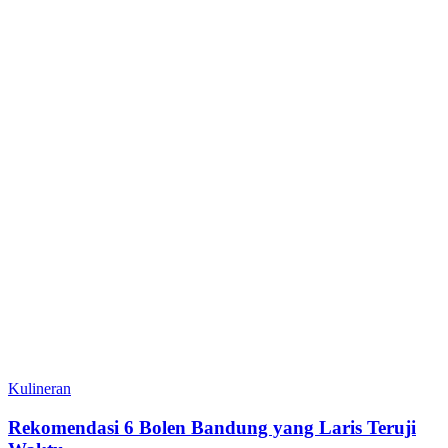
Kulineran
Operasional Usaha Kuliner Pre-order
Repot, Soeat Bikin Simpel
16 Feb 2026, 11:01
Kulineran
View All