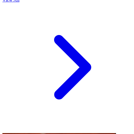
Kulineran
Mau Bisnis Kuliner Sistem Pre-order? Waspadai 6
Persoalannya
19 Feb 2026, 17:28