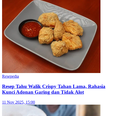
Kulineran
Bisnis Kuliner Pre-order Tanpa Repot: Soeat Bantu
dari Pemesanan, Pembayaran, hingga Pengiriman
18 Feb 2026, 11:00
Resepedia
View All