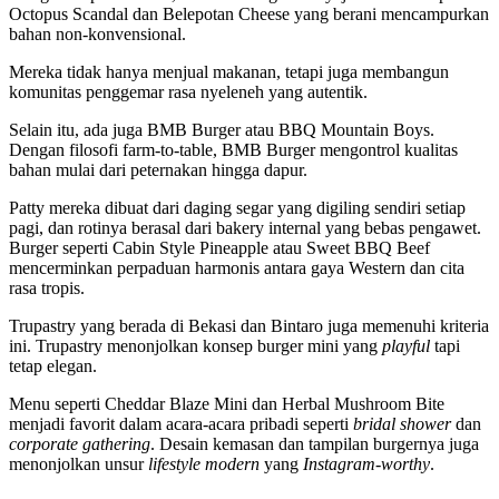
Octopus Scandal dan Belepotan Cheese yang berani mencampurkan
bahan non-konvensional.
Mereka tidak hanya menjual makanan, tetapi juga membangun
komunitas penggemar rasa nyeleneh yang autentik.
Selain itu, ada juga BMB Burger atau BBQ Mountain Boys.
Dengan filosofi farm-to-table, BMB Burger mengontrol kualitas
bahan mulai dari peternakan hingga dapur.
Patty mereka dibuat dari daging segar yang digiling sendiri setiap
pagi, dan rotinya berasal dari bakery internal yang bebas pengawet.
Burger seperti Cabin Style Pineapple atau Sweet BBQ Beef
mencerminkan perpaduan harmonis antara gaya Western dan cita
rasa tropis.
Trupastry yang berada di Bekasi dan Bintaro juga memenuhi kriteria
ini. Trupastry menonjolkan konsep burger mini yang
playful
tapi
tetap elegan.
Menu seperti Cheddar Blaze Mini dan Herbal Mushroom Bite
menjadi favorit dalam acara-acara pribadi seperti
bridal shower
dan
corporate gathering
. Desain kemasan dan tampilan burgernya juga
menonjolkan unsur
lifestyle modern
yang
Instagram-worthy
.