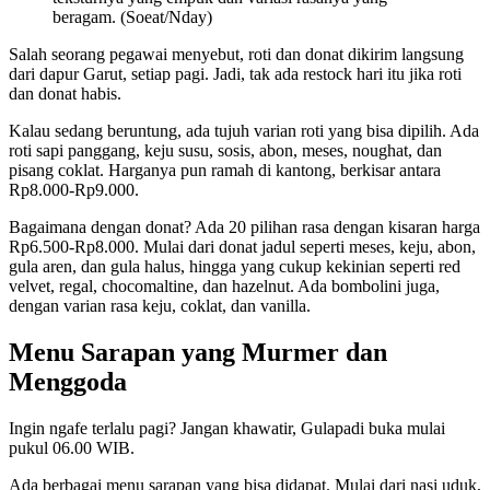
beragam. (Soeat/Nday)
Salah seorang pegawai menyebut, roti dan donat dikirim langsung
dari dapur Garut, setiap pagi. Jadi, tak ada restock hari itu jika roti
dan donat habis.
Kalau sedang beruntung, ada tujuh varian roti yang bisa dipilih. Ada
roti sapi panggang, keju susu, sosis, abon, meses, noughat, dan
pisang coklat. Harganya pun ramah di kantong, berkisar antara
Rp8.000-Rp9.000.
Bagaimana dengan donat? Ada 20 pilihan rasa dengan kisaran harga
Rp6.500-Rp8.000. Mulai dari donat jadul seperti meses, keju, abon,
gula aren, dan gula halus, hingga yang cukup kekinian seperti red
velvet, regal, chocomaltine, dan hazelnut. Ada bombolini juga,
dengan varian rasa keju, coklat, dan vanilla.
Menu Sarapan yang Murmer dan
Menggoda
Ingin ngafe terlalu pagi? Jangan khawatir, Gulapadi buka mulai
pukul 06.00 WIB.
Ada berbagai menu sarapan yang bisa didapat. Mulai dari nasi uduk,