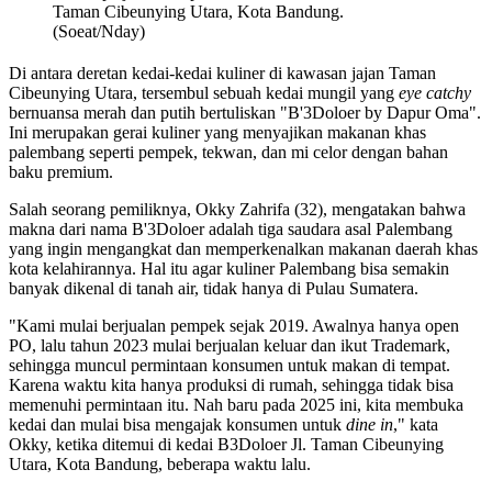
Taman Cibeunying Utara, Kota Bandung.
(Soeat/Nday)
Di antara deretan kedai-kedai kuliner di kawasan jajan Taman
Cibeunying Utara, tersembul sebuah kedai mungil yang
eye catchy
bernuansa merah dan putih bertuliskan "B'3Doloer by Dapur Oma".
Ini merupakan gerai kuliner yang menyajikan makanan khas
palembang seperti pempek, tekwan, dan mi celor dengan bahan
baku premium.
Salah seorang pemiliknya, Okky Zahrifa (32), mengatakan bahwa
makna dari nama B'3Doloer adalah tiga saudara asal Palembang
yang ingin mengangkat dan memperkenalkan makanan daerah khas
kota kelahirannya. Hal itu agar kuliner Palembang bisa semakin
banyak dikenal di tanah air, tidak hanya di Pulau Sumatera.
"Kami mulai berjualan pempek sejak 2019. Awalnya hanya open
PO, lalu tahun 2023 mulai berjualan keluar dan ikut Trademark,
sehingga muncul permintaan konsumen untuk makan di tempat.
Karena waktu kita hanya produksi di rumah, sehingga tidak bisa
memenuhi permintaan itu. Nah baru pada 2025 ini, kita membuka
kedai dan mulai bisa mengajak konsumen untuk
dine in
," kata
Okky, ketika ditemui di kedai B3Doloer Jl. Taman Cibeunying
Utara, Kota Bandung, beberapa waktu lalu.