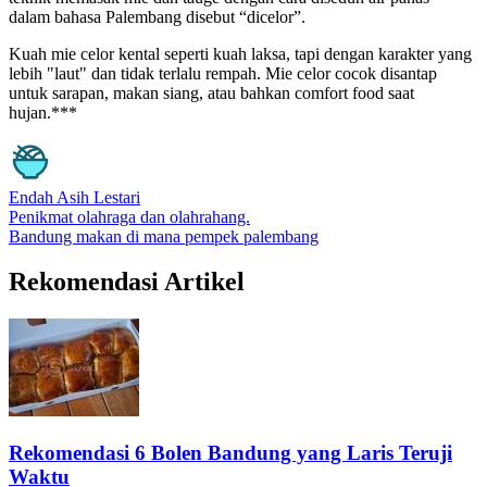
dalam bahasa Palembang disebut “dicelor”.
Kuah mie celor kental seperti kuah laksa, tapi dengan karakter yang
lebih "laut" dan tidak terlalu rempah. Mie celor cocok disantap
untuk sarapan, makan siang, atau bahkan comfort food saat
hujan.***
Endah Asih Lestari
Penikmat olahraga dan olahrahang.
Bandung
makan di mana
pempek
palembang
Rekomendasi Artikel
Rekomendasi 6 Bolen Bandung yang Laris Teruji
Waktu