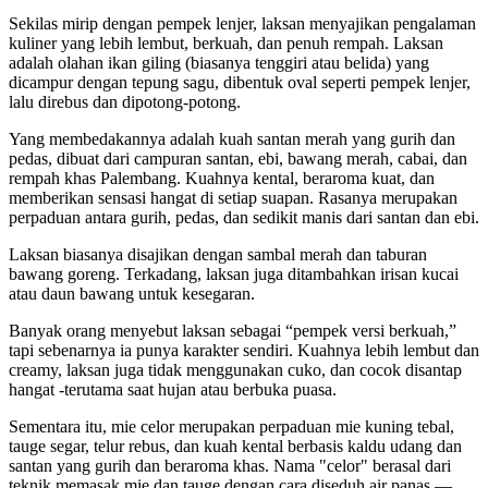
Sekilas mirip dengan pempek lenjer, laksan menyajikan pengalaman
kuliner yang lebih lembut, berkuah, dan penuh rempah. Laksan
adalah olahan ikan giling (biasanya tenggiri atau belida) yang
dicampur dengan tepung sagu, dibentuk oval seperti pempek lenjer,
lalu direbus dan dipotong-potong.
Yang membedakannya adalah kuah santan merah yang gurih dan
pedas, dibuat dari campuran santan, ebi, bawang merah, cabai, dan
rempah khas Palembang. Kuahnya kental, beraroma kuat, dan
memberikan sensasi hangat di setiap suapan. Rasanya merupakan
perpaduan antara gurih, pedas, dan sedikit manis dari santan dan ebi.
Laksan biasanya disajikan dengan sambal merah dan taburan
bawang goreng. Terkadang, laksan juga ditambahkan irisan kucai
atau daun bawang untuk kesegaran.
Banyak orang menyebut laksan sebagai “pempek versi berkuah,”
tapi sebenarnya ia punya karakter sendiri. Kuahnya lebih lembut dan
creamy, laksan juga tidak menggunakan cuko, dan cocok disantap
hangat -terutama saat hujan atau berbuka puasa.
Sementara itu, mie celor merupakan perpaduan mie kuning tebal,
tauge segar, telur rebus, dan kuah kental berbasis kaldu udang dan
santan yang gurih dan beraroma khas. Nama "celor" berasal dari
teknik memasak mie dan tauge dengan cara diseduh air panas —