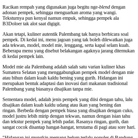
Racikan rempah yang digunakan juga begitu nge-
blend
dengan
adonan pempek, sehingga menguarkan aroma yang wangi.
Teksturnya pun kenyal namun empuk, sehingga pempek ala
B3Doloer tak alot saat digigit.
Akan tetapi, kuliner autentik Palembang tak hanya berbicara soal
pempek. Di kedai ini, menu jagoan yang tak boleh dilewatkan juga
ada tekwan, model, model mie, lenggang, serta kapal selam kuah.
Beberapa menu yang disebut belakangan agaknya jarang ditemukan
di kedai pempek lain.
Model mie ala Palembang adalah salah satu varian kuliner khas
Sumatera Selatan yang menggabungkan pempek model dengan mie
atau bihun dalam kuah kaldu bening yang gurih. Hidangan ini
merupakan bentuk adaptasi dan inovasi dari makanan tradisional
Palembang yang biasanya disajikan tanpa mie.
Sementara model, adalah jenis pempek yang diisi dengan tahu, lalu
disajikan dalam kuah kaldu udang atau ikan yang bening dan
ringan. Berbeda dengan pempek biasa yang disajikan dengan cuko,
model justru lebih mirip dengan tekwan, namun dengan isian tahu
dan tekstur pempek yang lebih padat. Rasanya ringan, gurih, dan
sangat cocok disantap hangat-hangat, terutama di pagi atau sore hari.
"Hidangan ini mungkin memang belum terlalu populer di Bandung.