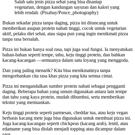
Salah satu jenis pizza sehat yang bisa disantap
vegetarian, dengan kandungan sayuran dan kalori yang
lebih rendah. (Pixabay/Ponce_photography)
Bukan sekadar pizza tanpa daging, pizza ini dirancang untuk
memberikan asupan protein nabati tinggi, cocok untuk vegetarian
aktif, pelaku diet sehat, atau siapa pun yang ingin menikmati pizza
tanpa rasa bersalah.
Pizza ini bukan hanya soal rasa, tapi juga soal fungsi. Ia menyatukan
bahan-bahan seperti tempe, tahu, keju tinggi protein, dan bahkan
kacang-kacangan —semuanya dalam satu loyang yang menggoda.
Dan yang paling menarik? Kita bisa menikmatinya tanpa
mengorbankan cita rasa khas pizza yang kita semua cintai.
Pizza ini mengandalkan sumber protein nabati sebagai pengganti
daging. Beberapa bahan yang umum digunakan antara lain tempe
dan tahu yang kaya protein, mudah dibumbui, serta memberikan
tekstur yang memuaskan.
Keju tinggi protein seperti parmesan, cheddar tua, atau keju vegan
berbasis kacang mete juga bisa digunakan untuk membuat pizza ini.
Juga kacang-kacangan seperti chickpeas (kacang arab), lentil, atau
edamame yang bisa diolah menjadi topping atau dicampur dalam
saus.